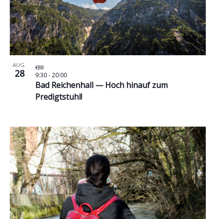
AUG.
€88
28
9:30
-
20:00
Bad Reichenhall — Hoch hinauf zum
Predigtstuhl!