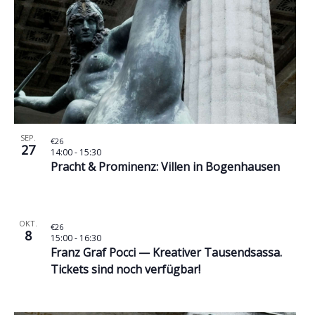
SEP.
€26
27
14:00
-
15:30
Pracht & Prominenz: Villen in Bogenhausen
OKT.
€26
8
15:00
-
16:30
Franz Graf Pocci — Kreativer Tausendsassa.
Tickets sind noch verfügbar!