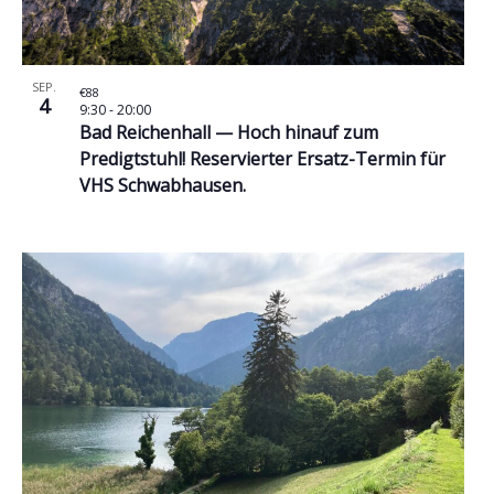
SEP.
€88
4
9:30
-
20:00
Bad Reichenhall — Hoch hinauf zum
Predigtstuhl! Reservierter Ersatz-Termin für
VHS Schwabhausen.