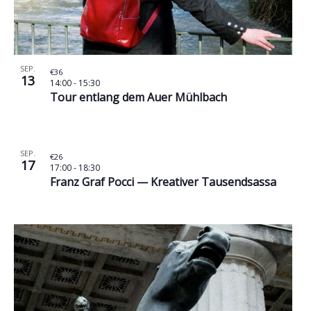
SEP.
€36
13
14:00
-
15:30
Tour entlang dem Auer Mühlbach
SEP.
€26
17
17:00
-
18:30
Franz Graf Pocci — Kreativer Tausendsassa