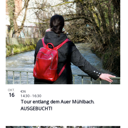
OKT.
€36
16
14:30
-
16:30
Tour entlang dem Auer Mühlbach.
AUSGEBUCHT!