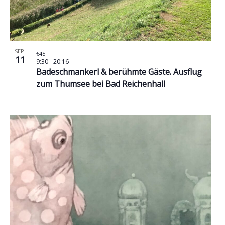
SEP.
€45
11
9:30
-
20:16
Badeschmankerl & berühmte Gäste. Ausflug
zum Thumsee bei Bad Reichenhall