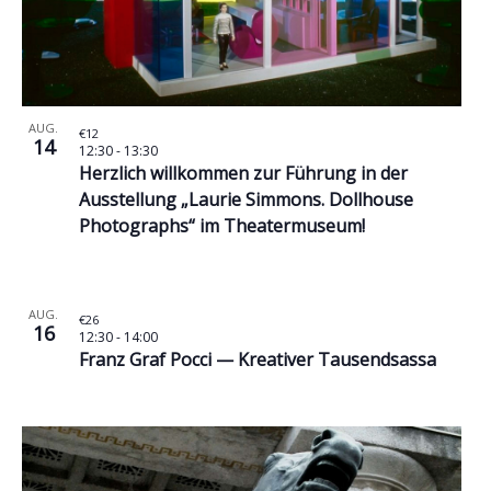
AUG.
€12
14
12:30
-
13:30
Herzlich willkommen zur Führung in der
Ausstellung „Laurie Simmons. Dollhouse
Photographs“ im Theatermuseum!
AUG.
€26
16
12:30
-
14:00
Franz Graf Pocci — Kreativer Tausendsassa