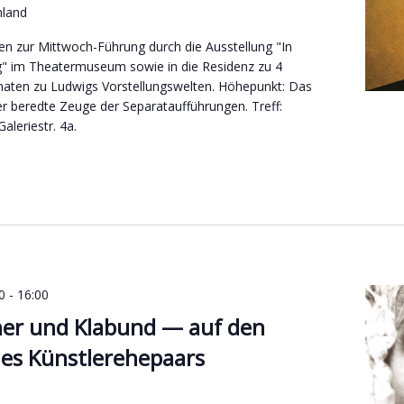
hland
en zur Mittwoch-Führung durch die Ausstellung "In
g" im Theatermuseum sowie in die Residenz zu 4
aten zu Ludwigs Vorstellungswelten. Höhepunkt: Das
der beredte Zeuge der Separataufführungen. Treff:
leriestr. 4a.
0
-
16:00
her und Klabund — auf den
nes Künstlerehepaars