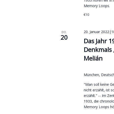
1933 hören wir in
Memory Loops.
€10
20. Januar 2022|1
DO.
20
Das Jahr 1
Denkmals 
Melián
München, Deutsc
"Man soll keine G
nicht erzählt, ist
erzählt." -- Im Ze
1933, die chronol
Memory Loops hör