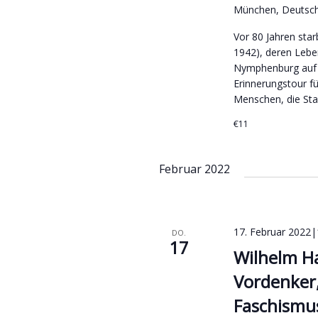
München, Deutsc
Vor 80 Jahren sta
1942), deren Lebe
Nymphenburg auf d
Erinnerungstour f
Menschen, die Stad
€11
Februar 2022
17. Februar 2022|
DO.
17
Wilhelm Ha
Vordenker,
Faschismus