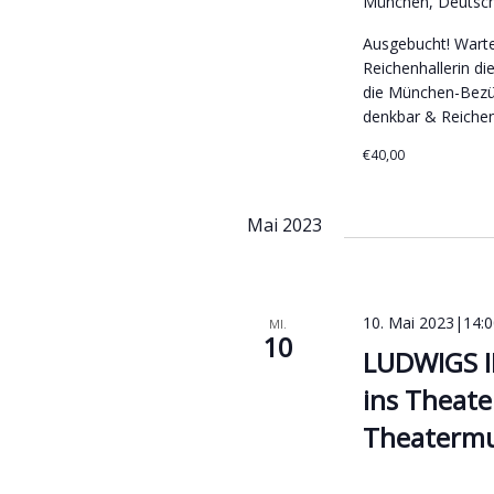
München, Deutsc
Ausgebucht! Wartel
Reichenhallerin di
die München-Bezüg
denkbar & Reichen
€40,00
Mai 2023
10. Mai 2023|14:0
MI.
10
LUDWIGS I
ins Theate
Theatermu