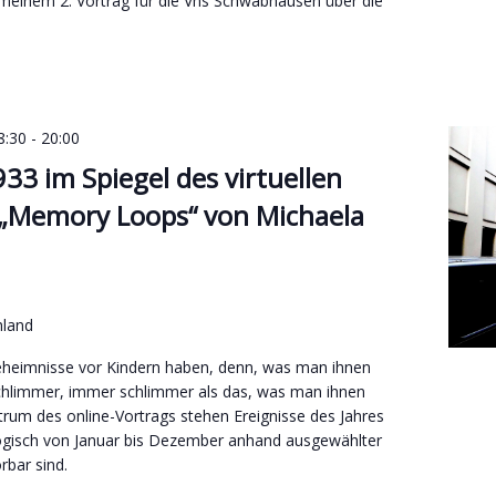
 meinem 2. Vortrag für die Vhs Schwabhausen über die
8:30
-
20:00
933 im Spiegel des virtuellen
„Memory Loops“ von Michaela
hland
eheimnisse vor Kindern haben, denn, was man ihnen
 schlimmer, immer schlimmer als das, was man ihnen
ntrum des online-Vortrags stehen Ereignisse des Jahres
ogisch von Januar bis Dezember anhand ausgewählter
bar sind.