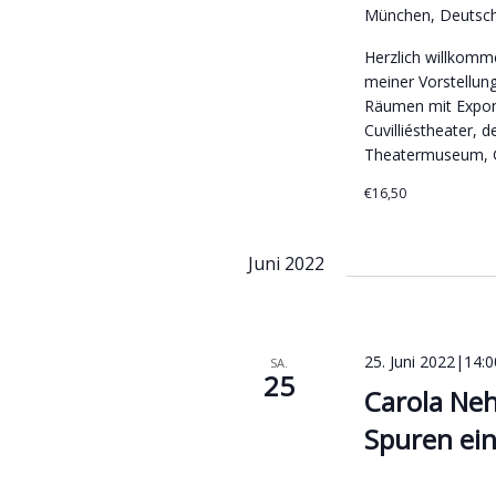
München, Deutsc
Herzlich willkomm
meiner Vorstellun
Räumen mit Expon
Cuvilliéstheater, 
Theatermuseum, Ga
€16,50
Juni 2022
25. Juni 2022|14:0
SA.
25
Carola Ne
Spuren ei