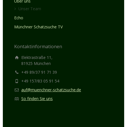
Über uns
Unser Team
Echo
Münchner Schatzsuche TV
Kontaktinformationen
Elektrastraße 11,
81925 München
+49 89/37 91 71 39
+49 157/83 05 91 54
auf@muenchner-schatzsuche.de
So finden Sie uns