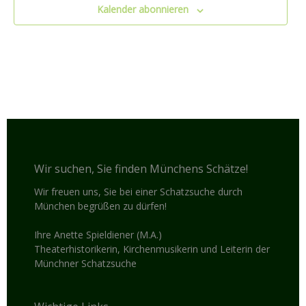
Kalender abonnieren
Wir suchen, Sie finden Münchens Schätze!
Wir freuen uns, Sie bei einer Schatzsuche durch
München begrüßen zu dürfen!
Ihre Anette Spieldiener (M.A.)
Theaterhistorikerin, Kirchenmusikerin und Leiterin der
Münchner Schatzsuche