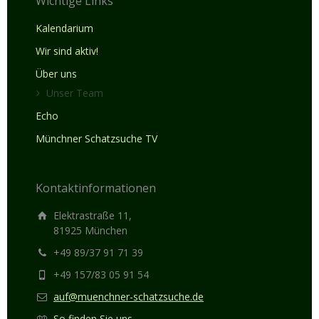
Wichtige Links
Kalendarium
Wir sind aktiv!
Über uns
Unser Team
Echo
Münchner Schatzsuche TV
Kontaktinformationen
Elektrastraße 11,
81925 München
+49 89/37 91 71 39
+49 157/83 05 91 54
auf@muenchner-schatzsuche.de
So finden Sie uns