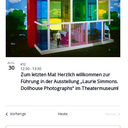
AUG.
€12
30
12:30
-
13:30
Zum letzten Mal: Herzlich willkommen zur
Führung in der Ausstellung „Laurie Simmons.
Dollhouse Photographs“ im Theatermuseum!
Veranstaltungen
Vorherige
Heute
Nächste
Veranstaltu