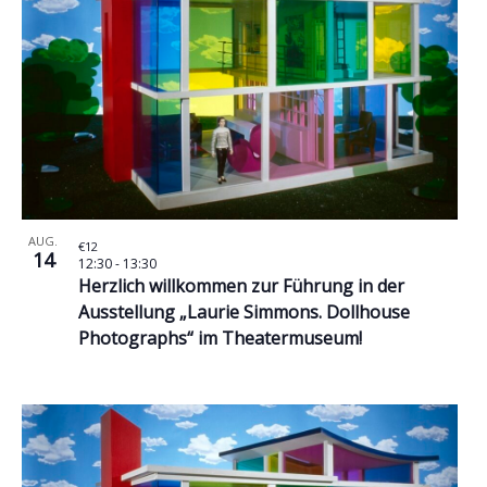
in
Photo
View
AUG.
€12
14
12:30
-
13:30
Herzlich willkommen zur Führung in der
Ausstellung „Laurie Simmons. Dollhouse
Photographs“ im Theatermuseum!