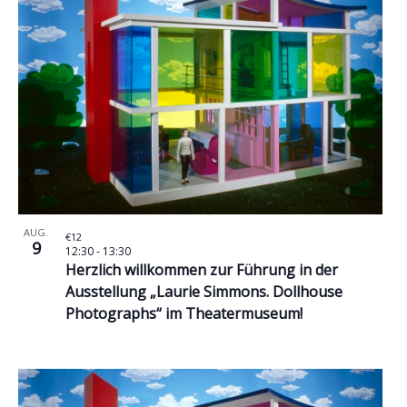
Ansichte
Veranstaltungen
Navigat
in
Photo
View
AUG.
€12
9
12:30
-
13:30
Herzlich willkommen zur Führung in der
Ausstellung „Laurie Simmons. Dollhouse
Photographs“ im Theatermuseum!