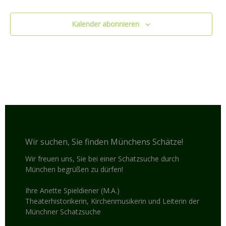
Kalender abonnieren
Wir suchen, Sie finden Münchens Schätze!
Wir freuen uns, Sie bei einer Schatzsuche durch
München begrüßen zu dürfen!
Ihre Anette Spieldiener (M.A.)
Theaterhistorikerin, Kirchenmusikerin und Leiterin der
Münchner Schatzsuche