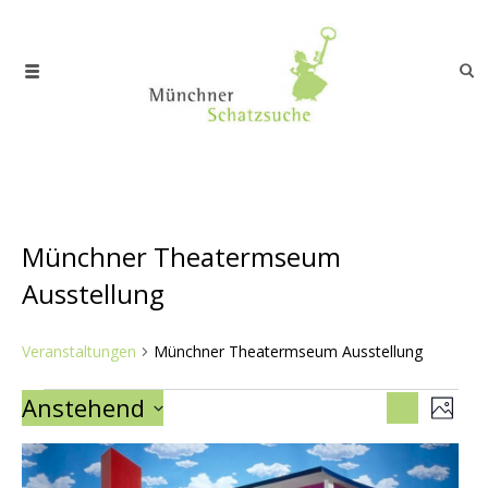
Münchner Theatermseum
Ausstellung
Veranstaltungen
Münchner Theatermseum Ausstellung
Veranstaltungen
Veranst
Ver
Anstehend
Suche
Foto
Ans
Suche
Datum auswählen.
List
Nav
und
of