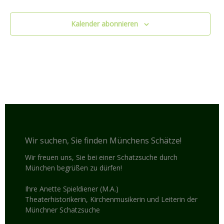
Kalender abonnieren
Wir suchen, Sie finden Münchens Schätze!
Wir freuen uns, Sie bei einer Schatzsuche durch
München begrüßen zu dürfen!
Ihre Anette Spieldiener (M.A.)
Theaterhistorikerin, Kirchenmusikerin und Leiterin der
Münchner Schatzsuche