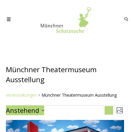
Münchner Theatermuseum
Ausstellung
Veranstaltungen
Münchner Theatermuseum Ausstellung
Veranstaltungen
Veranst
Ver
Anstehend
Suche
Foto
Ans
Suche
Datum auswählen.
List
Nav
und
of