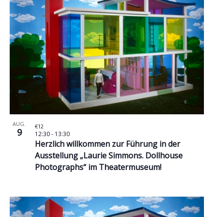
Ansichte
Veranstaltungen
Navigat
in
Photo
View
AUG.
€12
9
12:30
-
13:30
Herzlich willkommen zur Führung in der
Ausstellung „Laurie Simmons. Dollhouse
Photographs“ im Theatermuseum!