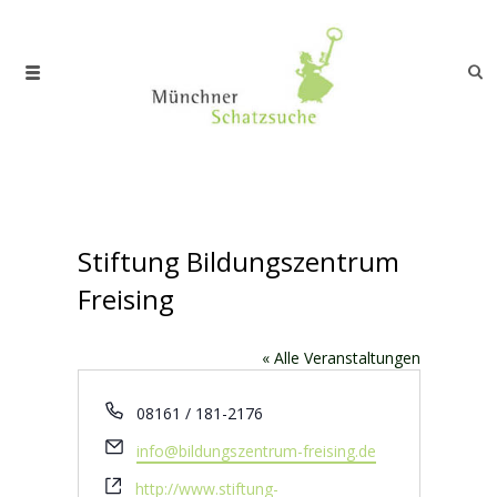
Stiftung Bildungszentrum
Freising
« Alle Veranstaltungen
Telefon
08161 / 181-2176
Email
info@bildungszentrum-freising.de
Webseite
http://www.stiftung-