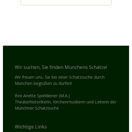
Wir suchen, Sie finden Münchens Schätze!
Wir freuen uns, Sie bei einer Schatzsuche durch
München begrüßen zu dürfen!
Ihre Anette Spieldiener (M.A.)
Theaterhistorikerin, Kirchenmusikerin und Leiterin der
Münchner Schatzsuche
Wichtige Links