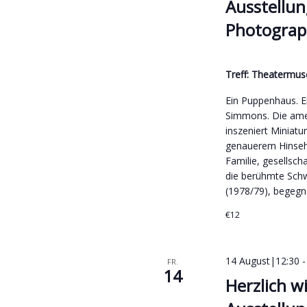
Ausstellun
Photograp
Treff: Theaterm
Ein Puppenhaus. Ei
Simmons. Die amer
inszeniert Miniatur
genauerem Hinsehe
Familie, gesellsch
die berühmte Sch
(1978/79), begegn
€12
14 August|12:30
FR.
14
Herzlich w