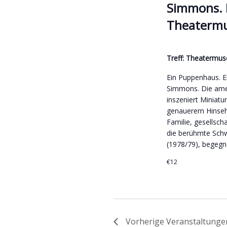
Simmons. 
Theaterm
Treff: Theaterm
Ein Puppenhaus. Ei
Simmons. Die amer
inszeniert Miniatur
genauerem Hinsehe
Familie, gesellsch
die berühmte Sch
(1978/79), begegn
€12
Vorherige
Veranstaltunge