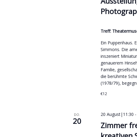
Ausstellun
Photograp
Treff: Theaterm
Ein Puppenhaus. Ei
Simmons. Die amer
inszeniert Miniatur
genauerem Hinsehe
Familie, gesellsch
die berühmte Sch
(1978/79), begegn
€12
20 August|11:30
DO.
20
Zimmer fre
kreativen 