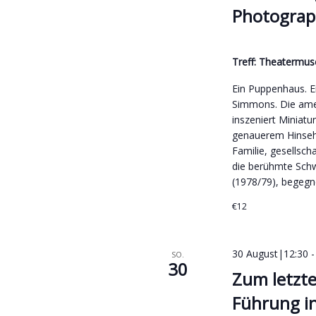
Photograp
Treff: Theaterm
Ein Puppenhaus. Ei
Simmons. Die amer
inszeniert Miniatur
genauerem Hinsehe
Familie, gesellsch
die berühmte Sch
(1978/79), begegn
€12
30 August|12:30
SO.
30
Zum letzte
Führung in