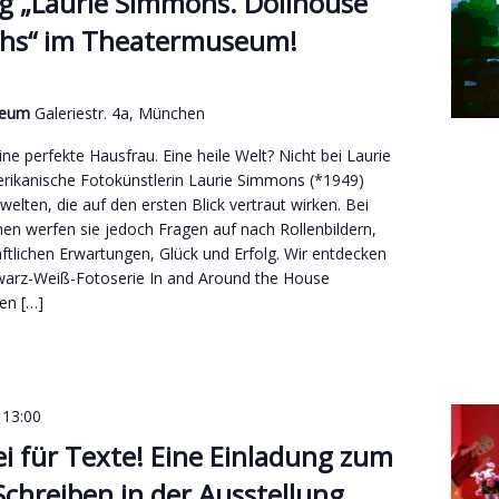
g „Laurie Simmons. Dollhouse
hs“ im Theatermuseum!
useum
Galeriestr. 4a, München
ne perfekte Hausfrau. Eine heile Welt? Nicht bei Laurie
ikanische Fotokünstlerin Laurie Simmons (*1949)
welten, die auf den ersten Blick vertraut wirken. Bei
n werfen sie jedoch Fragen auf nach Rollenbildern,
aftlichen Erwartungen, Glück und Erfolg. Wir entdecken
warz-Weiß-Fotoserie In and Around the House
en […]
-
13:00
i für Texte! Eine Einladung zum
Schreiben in der Ausstellung