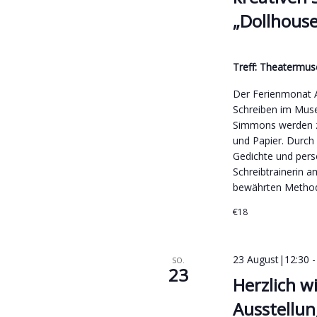
„Dollhous
Treff: Theaterm
Der Ferienmonat A
Schreiben im Muse
Simmons werden zu
und Papier. Durch
Gedichte und persö
Schreibtrainerin a
bewährten Method
€18
23 August|12:30
SO.
23
Herzlich w
Ausstellun