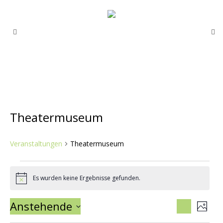
Theatermuseum
Veranstaltungen
Theatermuseum
Veranstaltungen
Es wurden keine Ergebnisse gefunden.
Hinweis
Veranst
Ver
Anstehende
Suche
Foto
Ans
Suche
Datum auswählen.