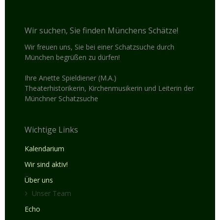
19:00
Wir suchen, Sie finden Münchens Schätze!
Wir freuen uns, Sie bei einer Schatzsuche durch
20:00
München begrüßen zu dürfen!
21:00
Ihre Anette Spieldiener (M.A.)
Theaterhistorikerin, Kirchenmusikerin und Leiterin der
22:00
Münchner Schatzsuche
23:00
Wichtige Links
:00
Kalendarium
Wir sind aktiv!
Über uns
Unser Team
Echo