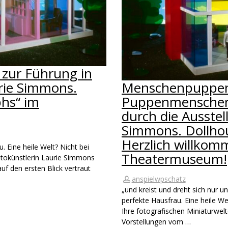
 zur Führung in
urie Simmons.
Menschenpuppe
hs“ im
Puppenmenschen.
durch die Ausstel
Simmons. Dollho
Herzlich willkom
. Eine heile Welt? Nicht bei
Theatermuseum!
tokünstlerin Laurie Simmons
auf den ersten Blick vertraut
anspielwpschatz
„und kreist und dreht sich nur u
perfekte Hausfrau. Eine heile We
Ihre fotografischen Miniaturwelt
Vorstellungen vom …