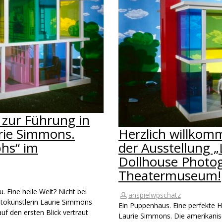
 zur Führung in
urie Simmons.
Herzlich willkom
hs“ im
der Ausstellung 
Dollhouse Photo
Theatermuseum!
. Eine heile Welt? Nicht bei
anspielwpschatz
tokünstlerin Laurie Simmons
Ein Puppenhaus. Eine perfekte Ha
auf den ersten Blick vertraut
Laurie Simmons. Die amerikanis