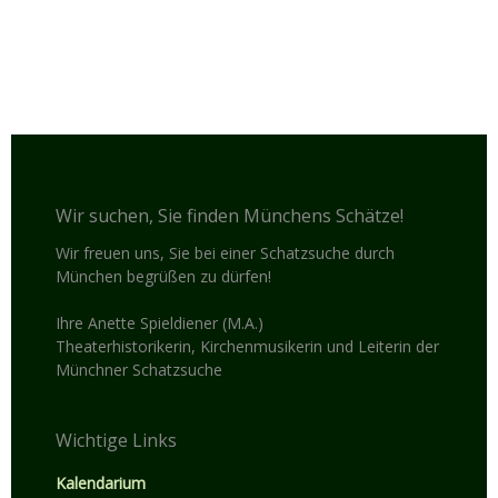
Wir suchen, Sie finden Münchens Schätze!
Wir freuen uns, Sie bei einer Schatzsuche durch
München begrüßen zu dürfen!
Ihre Anette Spieldiener (M.A.)
Theaterhistorikerin, Kirchenmusikerin und Leiterin der
Münchner Schatzsuche
Wichtige Links
Kalendarium