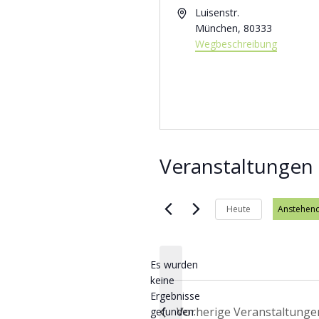
Adresse
Luisenstr.
München
,
80333
Wegbeschreibung
Veranstaltungen 
Heute
Anstehen
Datum wä
Es wurden
keine
Hinweis
Ergebnisse
Vorherige
Veranstaltunge
gefunden.