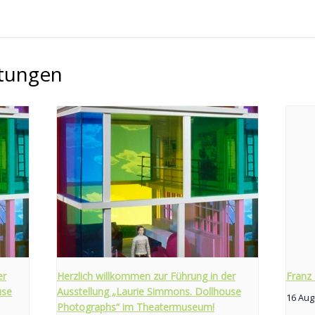
ltungen
er
Herzlich willkommen zur Führung in der
Franz
use
Ausstellung „Laurie Simmons. Dollhouse
16 Aug
Photographs“ im Theatermuseum!