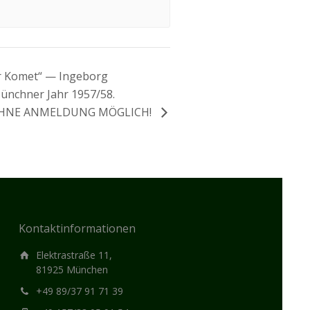
r Komet“ — Ingeborg
nchner Jahr 1957/58.
OHNE ANMELDUNG MÖGLICH!
Kontaktinformationen
Elektrastraße 11,
81925 München
+49 89/37 91 71 39