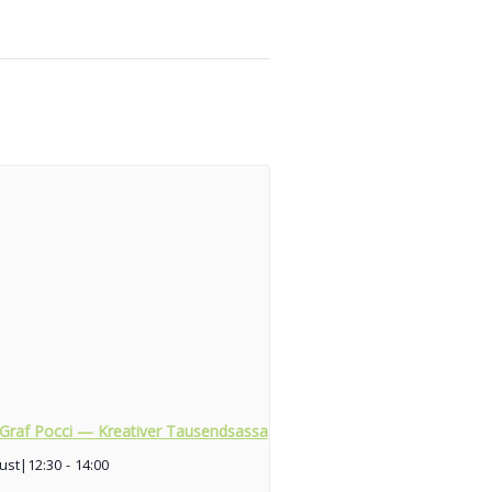
 Graf Pocci — Kreativer Tausendsassa
ust|12:30
-
14:00