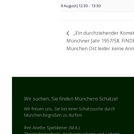
9 August|12:30
-
13:30
„Ein durchziehender Kome
Münchner Jahr 1957/58. FIN
München Ost leider keine A
Wir suchen, Sie finden Münchens Schätze!
Wir freuen uns, Sie bei einer Schatzsuche durch
München begrüßen zu dürfen!
Ihre Anette Spieldiener (M.A.)
Theaterhistorikerin, Kirchenmusikerin und Leiterin