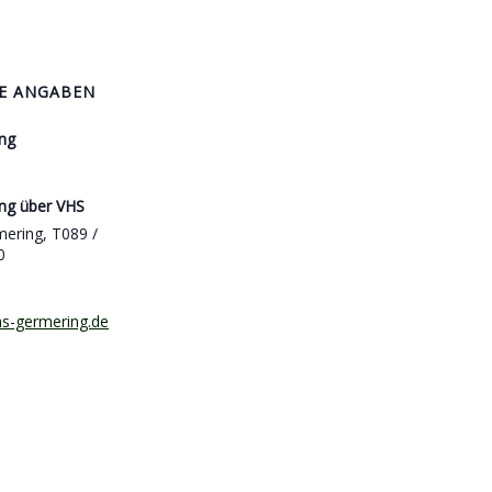
E ANGABEN
ng
ng über VHS
ering, T089 /
0
vhs-germering.de