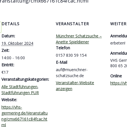
eranstaltung/cmx667161c84fcac.html
DETAILS
VERANSTALTER
WEITER
Datum:
Münchner Schatzsuche –
Anmeldu
Anette Spieldiener
erbeten!
19. Oktober 2024
Telefon
Zeit:
Anmeldu
0157 830 59 154
14:00 - 16:00
VHS Germ
E-Mail
Eintritt:
800 65 2
auf@muenchner-
€17
schatzsuche.de
Online
Veranstaltungskategorien:
Veranstalter-Website
https://
Alle Stadtführungen
,
anzeigen
Stadtführungen PUR
Website:
https://vhs-
germering.de/Veranstaltu
ng/cmx667161c84fcac.ht
ml