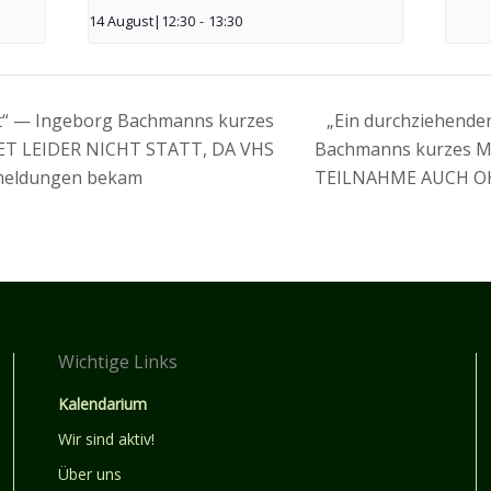
14 August|12:30
-
13:30
t“ — Ingeborg Bachmanns kurzes
„Ein durchziehende
DET LEIDER NICHT STATT, DA VHS
Bachmanns kurzes Mü
nmeldungen bekam
TEILNAHME AUCH 
Wichtige Links
Kalendarium
Wir sind aktiv!
Über uns