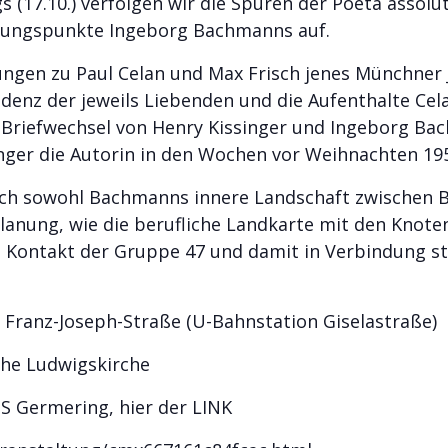
gs (17.10.) verfolgen wir die Spuren der Poeta asso
uzungspunkte Ingeborg Bachmanns auf.
ungen zu Paul Celan und Max Frisch jenes Münchner
ndenz der jeweils Liebenden und die Aufenthalte Cel
Briefwechsel von Henry Kissinger und Ingeborg Bac
inger die Autorin in den Wochen vor Weihnachten 19
reich sowohl Bachmanns innere Landschaft zwischen
lanung, wie die berufliche Landkarte mit den Knot
m Kontakt der Gruppe 47 und damit in Verbindung 
e Franz-Joseph-Straße (U-Bahnstation Giselastraße)
he Ludwigskirche
 Germering, hier der LINK