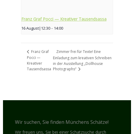
Franz Graf Pocci — Kreativer Tausendsassa
16 August|12:30
-
14:00
Zimmer frei für Texte! Eine
Franz Graf
Pocci —
Einladung zum kreativen Schreiben
Kreativer
in der Ausstellung „Dollhouse
Tausendsassa
Photographs“
Wir suchen, Sie finden Münchens Schätze!
Wir freuen uns, Sie bei einer Schatzsuche durch