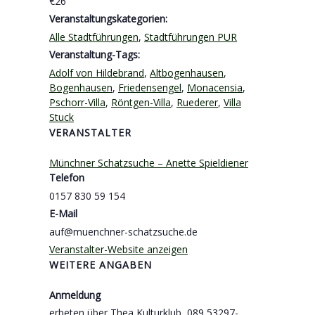
€26
Veranstaltungskategorien:
Alle Stadtführungen
,
Stadtführungen PUR
Veranstaltung-Tags:
Adolf von Hildebrand
,
Altbogenhausen
,
Bogenhausen
,
Friedensengel
,
Monacensia
,
Pschorr-Villa
,
Röntgen-Villa
,
Ruederer
,
Villa
Stuck
VERANSTALTER
Münchner Schatzsuche – Anette Spieldiener
Telefon
0157 830 59 154
E-Mail
auf@muenchner-schatzsuche.de
Veranstalter-Website anzeigen
WEITERE ANGABEN
Anmeldung
erbeten über Thea Kulturklub, 089 53297-