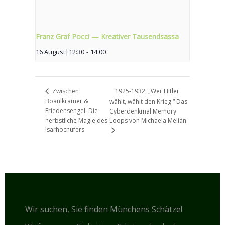
Franz Graf Pocci — Kreativer Tausendsassa
16 August|12:30
-
14:00
1925-1932: „Wer Hitler
Zwischen
Boanlkramer &
wählt, wählt den Krieg.“ Das
Friedensengel: Die
Cyberdenkmal Memory
herbstliche Magie des
Loops von Michaela Melián.
Isarhochufers
Wir suchen, Sie finden Münchens Schätze!